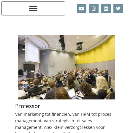
Ga
Y
I
L
T
naar
o
n
i
w
u
s
n
i
de
t
t
k
t
inhoud
u
a
e
t
b
g
d
e
e
r
i
r
a
n
m
Professor
Van marketing tot financiën, van HRM tot proces
management, van strategisch tot sales
management, Alex Klein verzorgt lessen voor