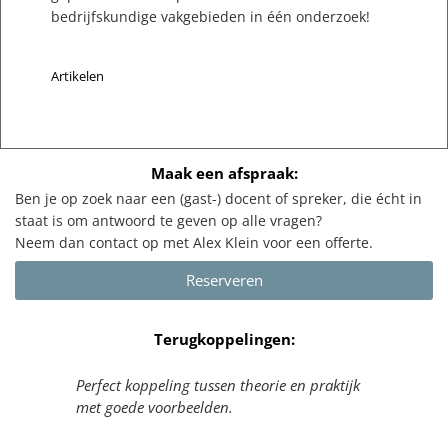
bedrijfskundige vakgebieden in één onderzoek!
Artikelen
Maak een afspraak:
Ben je op zoek naar een (gast-) docent of spreker, die écht in
staat is om antwoord te geven op alle vragen?
Neem dan contact op met Alex Klein voor een offerte.
Reserveren
Terugkoppelingen:
ar
Perfect koppeling tussen theorie en praktijk
Ik h
it
met goede voorbeelden.
doce
hij